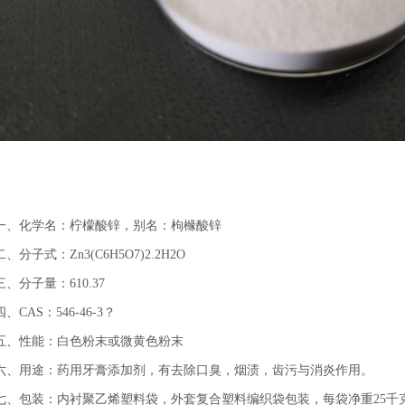
一、化学名：柠檬酸锌，别名：枸橼酸锌
二、分子式：Zn3(C6H5O7)2.2H2O
三、分子量：610.37
四、CAS：546-46-3？
五、性能：白色粉末或微黄色粉末
六、用途：药用牙膏添加剂，有去除口臭，烟渍，齿污与消炎作用。
七、包装：内衬聚乙烯塑料袋，外套复合塑料编织袋包装，每袋净重25千