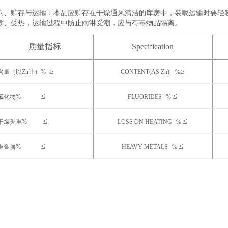
八、贮存与运输：本品应贮存在干燥通风清洁的库房中，装载运输时要轻
潮、受热，运输过程中防止雨淋受潮，应与有毒物品隔离。
质量指标
Specification
≥
≥
含量（以
Zn
计）
%
CONTENT(AS Zn)
%
≤
≤
氟化物
%
FLUORIDES
%
≤
≤
干燥失重
%
LOSS ON HEATING
%
≤
≤
重金属
%
HEAVY METALS
%